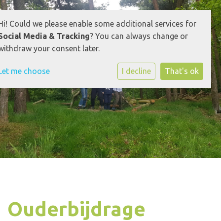
Hi! Could we please enable some additional services for
Social Media & Tracking
? You can always change or
withdraw your consent later.
Let me choose
I decline
That's ok
Ouderbijdrage