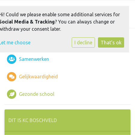
Toggle 
Hi! Could we please enable some additional services for
Social Media & Tracking
? You can always change or
withdraw your consent later.
Unitonderwijs
Let me choose
I decline
That's ok
Samenwerken
Gelijkwaardigheid
Gezonde school
DIT IS KC BOSCHVELD